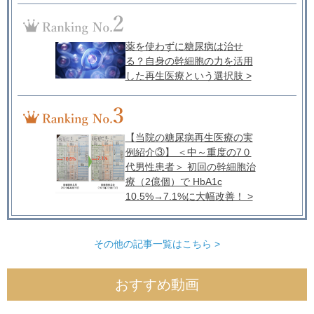
薬を使わずに糖尿病は治せ
る？自身の幹細胞の力を活用
した再生医療という選択肢 >
【当院の糖尿病再生医療の実
例紹介③】 ＜中～重度の7０
代男性患者＞ 初回の幹細胞治
療（2億個）で HbA1c
10.5%→7.1%に大幅改善！ >
その他の記事一覧はこちら >
おすすめ動画