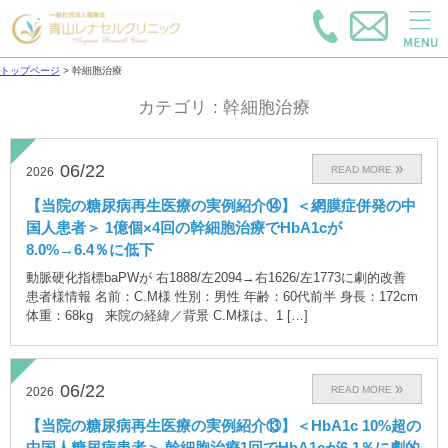
トップページ
>
幹細胞治療
カテゴリ : 幹細胞治療
06/22
READ MORE
2026
【当院の糖尿病再生医療の実例紹介⑭】＜網膜症併発の中
国人患者＞ 1億個×4回の幹細胞治療でHbA1cが
8.0%→6.4％に低下
動脈硬化指標baPWが 右1888/左2094→右1626/左1773に劇的改善
患者様情報 名前：C.M様 性別：男性 年齢：60代前半 身長：172cm
体重：68kg 来院の経緯／背景 C.M様は、1 […]
06/22
READ MORE
2026
【当院の糖尿病再生医療の実例紹介⑬】＜HbA1c 10%超の
中国人糖尿病患者＞ 幹細胞治療1回でHbA1cが6.1％に劇的