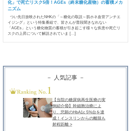
化」で死亡リスク5倍！AGEs（終末糖化産物）の蓄積メカ
ニズム
つい先日放映されたNHKの「～糖化の取説～肌ホネ血管アンチエ
イジング」という特集番組で、皆さんが普段聞きなれない
「AGEs」という糖化物質の蓄積が引き起こす様々な疾患や死亡リ
スクの上昇について解説されていま […]
－ 人気記事 －
【当院の糖尿病再生医療の実
例紹介⑩】幹細胞治療によ
り、悲願のHbA1c 5%台を達
成！インスリンからの離脱も
射程距離 >