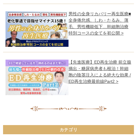
男性の全身リカバリー再生医療■
全身倦怠感、しわ・たるみ、薄
毛、男性機能低下…幹細胞治療
特別コースの全てを初公開 >
【先進医療】ED再生治療 前立腺
摘出・糖尿病患者も根治！幹細
胞の陰茎注入による絶大な効果 /
ED再生治療最前線Part2 >
カテゴリ