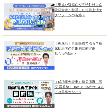
【重篤な腎臓病が完治】総合病
院経営者が驚嘆した培養上清エ
クソソームの奇跡 >
【糖尿病】再生医療で治る？糖
尿病患者の幹細胞治療実例
Before/After >
＜成功事例続出＞糖尿病再生医
療 最前線！HbA1c 9%台⇒6.4％
に改善事例など >