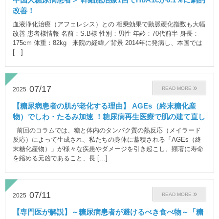
改善！
血液浄化治療（アフェレシス）との 相乗効果で動脈硬化指数も大幅
改善 患者様情報 名前：S.B様 性別：男性 年齢：70代前半 身長：
175cm 体重：82kg 来院の経緯／背景 2014年に発病し、本国では
[…]
07/17
READ MORE
2025
【糖尿病患者の肌が老化する理由】 AGEs（終末糖化産
物）でしわ・たるみ加速 ！糖尿病再生医療で肌の建て直し
前回のコラムでは、糖と体内のタンパク質の熱反応（メイラード
反応）によって生成され、私たちの身体に蓄積される「AGEs（終
末糖化産物）」が様々な疾患やダメージを引き起こし、顕著に寿命
を縮める元凶であること、長 […]
07/11
READ MORE
2025
【専門医が解説】～糖尿病患者が避けるべき食べ物～「糖