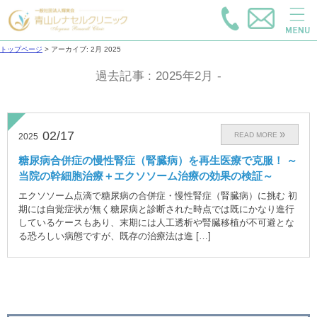
トップページ
>
アーカイブ: 2月 2025
過去記事 : 2025年2月 -
02/17
READ MORE
2025
糖尿病合併症の慢性腎症（腎臓病）を再生医療で克服！ ～
当院の幹細胞治療＋エクソソーム治療の効果の検証～
エクソソーム点滴で糖尿病の合併症・慢性腎症（腎臓病）に挑む 初
期には自覚症状が無く糖尿病と診断された時点では既にかなり進行
しているケースもあり、末期には人工透析や腎臓移植が不可避とな
る恐ろしい病態ですが、既存の治療法は進 […]