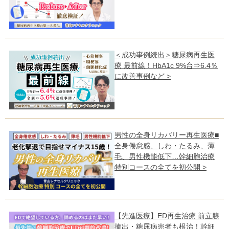
＜成功事例続出＞糖尿病再生医
療 最前線！HbA1c 9%台⇒6.4％
に改善事例など >
男性の全身リカバリー再生医療■
全身倦怠感、しわ・たるみ、薄
毛、男性機能低下…幹細胞治療
特別コースの全てを初公開 >
【先進医療】ED再生治療 前立腺
摘出・糖尿病患者も根治！幹細