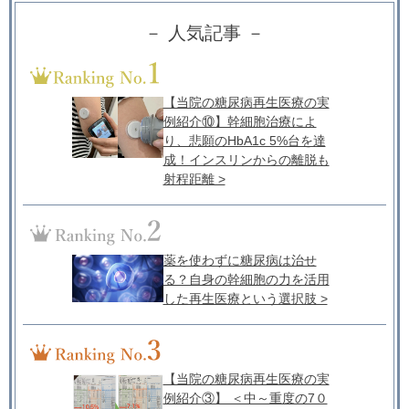
－ 人気記事 －
【当院の糖尿病再生医療の実
例紹介⑩】幹細胞治療によ
り、悲願のHbA1c 5%台を達
成！インスリンからの離脱も
射程距離 >
薬を使わずに糖尿病は治せ
る？自身の幹細胞の力を活用
した再生医療という選択肢 >
【当院の糖尿病再生医療の実
例紹介③】 ＜中～重度の7０