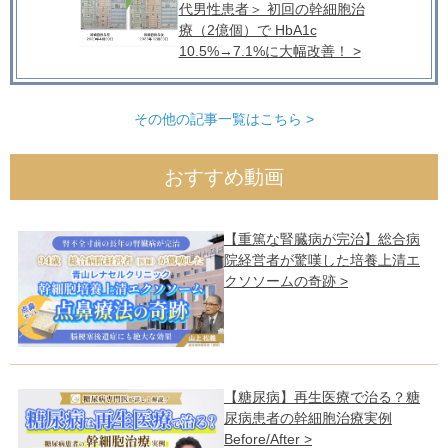
代男性患者＞ 初回の幹細胞治
療（2億個）で HbA1c
10.5%→7.1%に大幅改善！ >
その他の記事一覧はこちら >
おすすめ動画
【重篤な腎臓病が完治】総合病
院経営者が驚嘆した培養上清エ
クソソームの奇跡 >
【糖尿病】再生医療で治る？糖
尿病患者の幹細胞治療実例
Before/After >