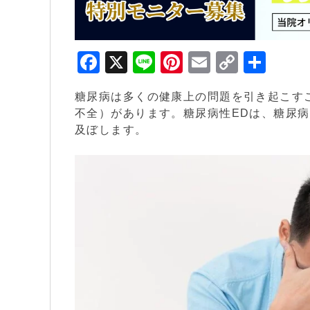
F
X
Li
Pi
E
C
共
a
n
nt
m
o
有
糖尿病は多くの健康上の問題を引き起こす
c
e
er
ai
p
不全）があります。糖尿病性EDは、糖尿
e
e
l
y
及ぼします。
b
st
Li
o
n
o
k
k