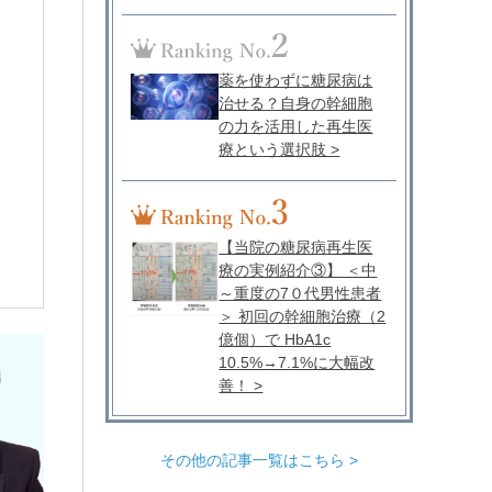
薬を使わずに糖尿病は
治せる？自身の幹細胞
の力を活用した再生医
療という選択肢 >
【当院の糖尿病再生医
療の実例紹介③】 ＜中
～重度の7０代男性患者
＞ 初回の幹細胞治療（2
億個）で HbA1c
10.5%→7.1%に大幅改
善！ >
その他の記事一覧はこちら >