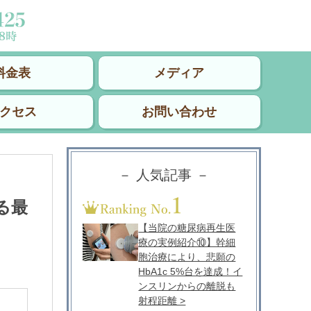
料金表
メディア
クセス
お問い合わせ
－ 人気記事 －
る最
【当院の糖尿病再生医
療の実例紹介⑩】幹細
胞治療により、悲願の
HbA1c 5%台を達成！イ
ンスリンからの離脱も
射程距離 >