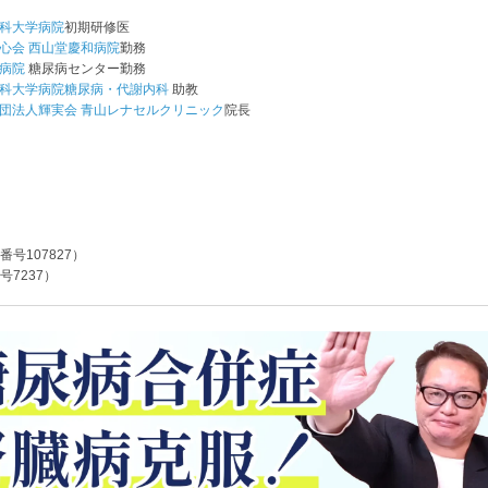
科大学病院
初期研修医
心会 西山堂慶和病院
勤務
病院
糖尿病センター勤務
科大学病院糖尿病・代謝内科
助教
団法人輝実会 青山レナセルクリニック
院長
号107827）
7237）