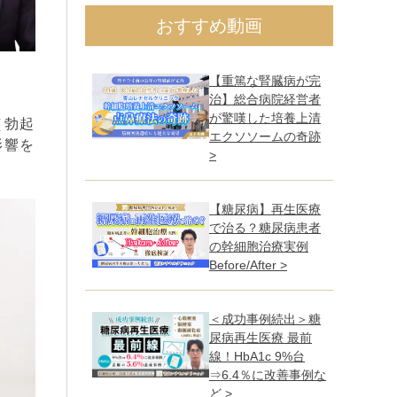
おすすめ動画
【重篤な腎臓病が完
治】総合病院経営者
が驚嘆した培養上清
（勃起
エクソソームの奇跡
影響を
>
【糖尿病】再生医療
で治る？糖尿病患者
の幹細胞治療実例
Before/After >
＜成功事例続出＞糖
尿病再生医療 最前
線！HbA1c 9%台
⇒6.4％に改善事例な
ど >