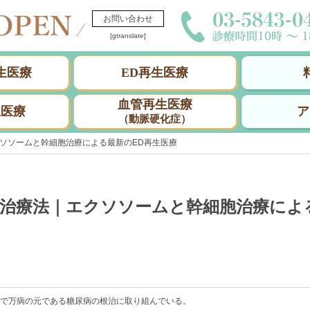
お問い合わせ
[gtranslate]
生医療
ED再生医療
血管再生医療
生医療
ア
（動脈硬化症）
クソソームと幹細胞治療による最新のED再生医療
因と治療法｜エクソソームと幹細胞治療によ
病で万病の元である糖尿病の根治に取り組んでいる。