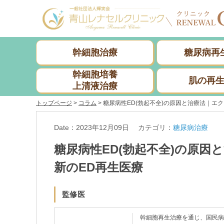
幹細胞治療
糖尿病再
幹細胞培養
肌の再
上清液治療
トップページ
>
コラム
>
糖尿病性ED(勃起不全)の原因と治療法｜エ
Date：2023年12月09日
カテゴリ：
糖尿病治療
糖尿病性ED(勃起不全)の原
新のED再生医療
監修医
幹細胞再生治療を通じ、国民