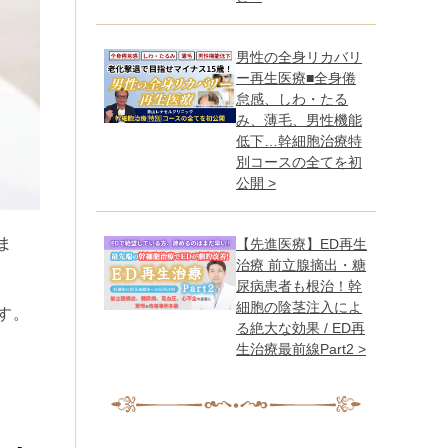
男性の全身リカバリ
ー再生医療■全身倦
怠感、しわ・たる
み、薄毛、男性機能
低下…幹細胞治療特
別コースの全てを初
公開 >
ま
【先進医療】ED再生
治療 前立腺摘出・糖
尿病患者も根治！幹
細胞の陰茎注入によ
す。
る絶大な効果 / ED再
生治療最前線Part2 >