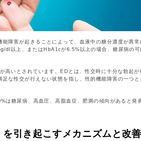
機能障害が起きることによって、血液中の糖分濃度が異常
/dl以上、またはHbA1cが6.5%以上の場合、糖尿病の
連が高いとされています。EDとは、性交時に十分な勃起が
満足な性交が行えない状態を指し、性的機能障害の一つと
0%は糖尿病、高血圧、高脂血症、肥満の傾向があると発
）を引き起こすメカニズムと改