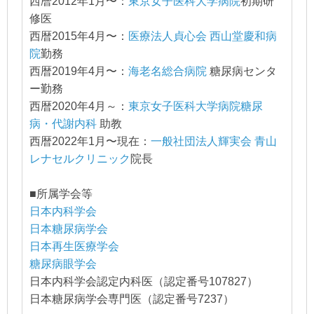
西暦2012年1月〜：
東京女子医科大学病院
初期研
修医
西暦2015年4月〜：
医療法人貞心会 西山堂慶和病
院
勤務
西暦2019年4月〜：
海老名総合病院
糖尿病センタ
ー勤務
西暦2020年4月～：
東京女子医科大学病院糖尿
病・代謝内科
助教
西暦2022年1月〜現在：
一般社団法人輝実会 青山
レナセルクリニック
院長
■所属学会等
日本内科学会
日本糖尿病学会
日本再生医療学会
糖尿病眼学会
日本内科学会認定内科医（認定番号107827）
日本糖尿病学会専門医（認定番号7237）