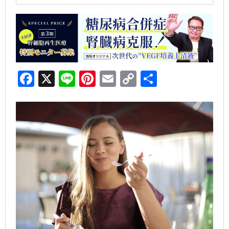
F
X
Li
Pi
E
C
共
a
n
nt
m
o
有
c
e
er
ai
p
e
e
l
y
b
st
Li
o
n
o
k
k