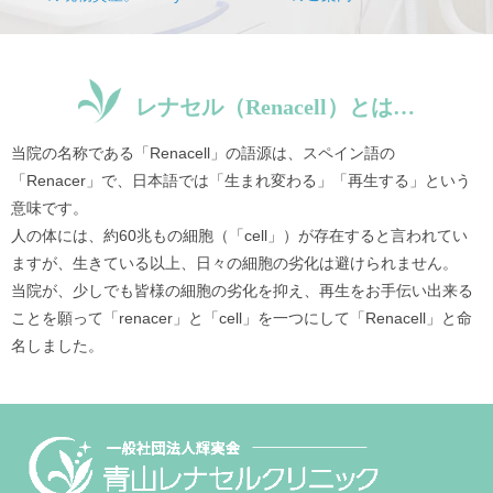
【詳細はこちら】
22/11/09
厚生労働省に「変形性関節症に対する自己脂肪由
来幹細胞を用いた治療」の第二種再生医療提供計
画が受理され、計画番号が付与されました。
レナセル（Renacell）とは…
22/07/06
厚生労働省に「しわ・たるみなど皮膚の加齢性変
当院の名称である「Renacell」の語源は、スペイン語の
化に対する自己脂肪由来幹細胞による治療」の第
二種再生医療提供計画が受理され、計画番号が付
「Renacer」で、日本語では「生まれ変わる」「再生する」という
与されました。当院では他の治療計画の適用によ
意味です。
る全身の静脈注射（点滴）に加え、今回受理され
人の体には、約60兆もの細胞（「cell」）が存在すると言われてい
た計画の適用による顔の局所投与を併用した
ますが、生きている以上、日々の細胞の劣化は避けられません。
Value Planを推奨します。
当院が、少しでも皆様の細胞の劣化を抑え、再生をお手伝い出来る
22/01/01
当院の新院長に糖尿病専門医の麻沼卓弥医師が就
ことを願って「renacer」と「cell」を一つにして「Renacell」と命
任しました。
名しました。
21/12/18
当院のグループ代表と再生医療担当医による再生
医療セミナーが開催されました。セミナーを収録
したDVDを特別価格でご提供しております。
【詳細はこちら】
21/09/10
第二海援隊（浅井隆氏主催）の再生医療セミナー
で当院のグループ代表と再生医療担当医師が講演