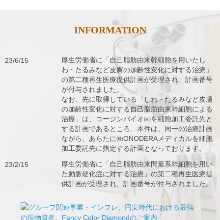
INFORMATION
23/6/15
厚生労働省に「自己脂肪由来幹細胞を用いたし
わ・たるみなど皮膚の加齢性変化に対する治療」
の第二種再生医療提供計画が受理され、計画番号
が付与されました。
なお、先に取得している「しわ・たるみなど皮膚
の加齢性変化に対する自己脂肪由来幹細胞による
治療」は、コージンバイオ㈱を細胞加工委託先と
する計画であるところ、本件は、同一の治療計画
ながら、あらたに㈱ONODERAメディカルを細胞
加工委託先に指定する計画となっております。
23/2/15
厚生労働省に「自己脂肪由来間葉系幹細胞を用い
た動脈硬化症に対する治療」の第二種再生医療提
供計画が受理され、計画番号が付与されました。
22/11/24
第二海援隊（浅井隆氏主催）の再生医療セミナー
で当院のグループ代表と再生医療担当医師が講演
します。