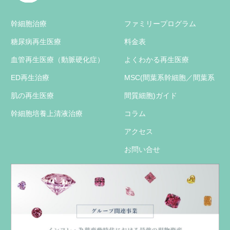
します。
【詳細はこちら】
幹細胞治療
ファミリープログラム
21/09/01
次世代のアンチエイジング療法「NMN点滴」を国
糖尿病再生医療
料金表
内最安値水準で取扱い開始しました。
【詳細はこちら】
血管再生医療（動脈硬化症）
よくわかる再生医療
21/05/15
幹細胞再生治療及び幹細胞培養上清治療の解説と
ED再生治療
MSC(間葉系幹細胞／間葉系
「あなたが
豊富な臨床事例を紹介した浅井隆氏著
知らない恐るべき再生医療」（第二海援隊）
が発
肌の再生医療
間質細胞)ガイド
売されました。
幹細胞培養上清液治療
コラム
21/03/29
厚生労働省に「自己脂肪由来間葉系幹細胞による
２型糖尿病の治療」の第二種再生医療提供計画が
アクセス
受理され、計画番号が付与されました。
お問い合せ
21/01/12
NPO法人JOYヒーリングの会主催の「未来医療フ
ォーラム2021」（2月20日開催）にて、当院グル
ープ代表が講演します。
【詳細はこちら】
NPO法人JOYヒーリングの会の会報紙に当院グル
ープ代表の対談記事が掲載されました。
【詳細はこちら】