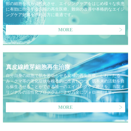
部の細胞を自ら活性化させ、エイジングケアをはじめ様々な疾患
に有効に作用する先端の再生医療。難病の改善や本格的なエイジ
ングケア効果を求める方に最適です。
MORE
真皮線維芽細胞再生治療
自分自身の細胞で肌を若返らせる究極の再生医療。しわ・たる
み・クマ等の老化症状を根本的に改善しつつ、肌本来の活動を自
ら蘇生させることができる唯一のエイジングケア療法を、当院オ
リジナルの活性化プログラムにより万全にフォローします。
MORE