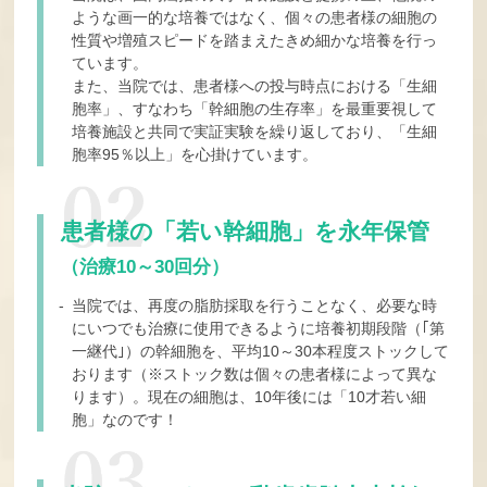
ような画一的な培養ではなく、
個々の患者様の細胞の
性質や増殖スピードを踏まえたきめ細かな培養を行っ
ています。
また、当院では、患者様への投与時点における「生細
胞率」、すなわち「幹細胞の生存率」を最重要視して
培養施設と共同で実証実験を繰り返しており、「生細
胞率95％以上」を心掛けています。
患者様の「若い幹細胞」を永年保管
（治療10～30回分）
- 当院では、再度の脂肪採取を行うことなく、必要な時
にいつでも治療に使用できるように
培養初期段階（｢第
一継代｣）の幹細胞を、平均10～30本程度ストックして
おります
（※ストック数は個々の患者様によって異な
ります）。
現在の細胞は、10年後には「10才若い細
胞」なのです！