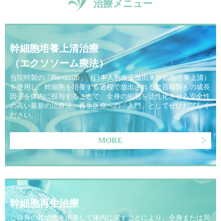
治療メニュー
幹細胞培養上清治療
（エクソソーム療法）
当院特製の「Renasup」（日本人乳歯歯髄由来幹細胞培養上清）
を使用し、幹細胞を培養する過程で放出される数百種類もの成長
因子を体内に投与することで、全身の細胞を活性化させる安全性
の高い最新の治療法。再生医療への「入門」としてぜひお試しく
ださい。
MORE
幹細胞再生治療
ご自身の幹細胞を培養して体内に戻すことにより、全身または局