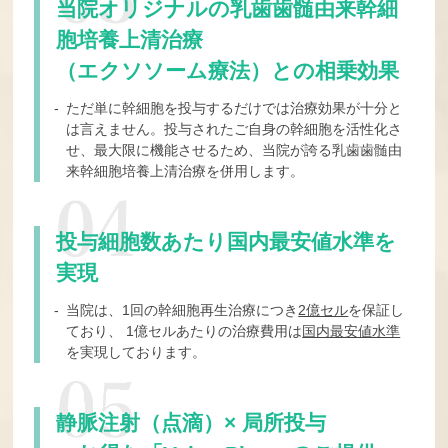
当院オリジナルの乳歯歯髄由来幹細
胞培養上清治療
（エクソソーム療法）との相乗効果
- ただ単に幹細胞を投与するだけでは治療効果が十分と
は言えません。
投与されたご自身の幹細胞を活性化さ
せ、最大限に機能させるため、
当院が誇る乳歯歯髄由
来幹細胞培養上清治療を併用します。
投与細胞数あたり国内最安値水準を
実現
- 当院は、1回の幹細胞再生治療につき
2億セル
を保証し
ており、
1億セルあたりの治療費用は
国内最安値水準
を実現しております。
静脈注射（点滴）× 局所投与