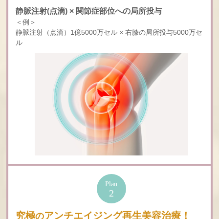
静脈注射(点滴) × 関節症部位への局所投与
＜例＞
静脈注射（点滴）1億5000万セル × 右膝の局所投与5000万セ
ル
Plan
2
究極
アンチエイジング再生美容治療！
の