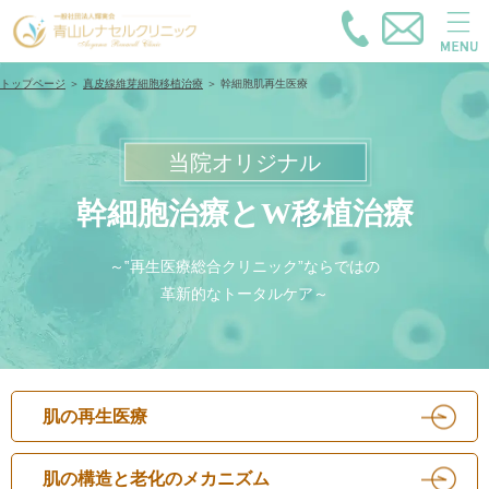
トップページ
＞
真皮線維芽細胞移植治療
＞
幹細胞肌再生医療
当院オリジナル
幹細胞治療とW移植治療
～‟再生医療総合クリニック”ならではの
革新的なトータルケア～
肌の再生医療
肌の構造と老化のメカニズム