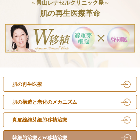
～青山レナセルクリニック発～
肌の再生医療革命
肌の再生医療
肌の構造と老化のメカニズム
真皮線維芽細胞移植治療
幹細胞治療とW移植治療