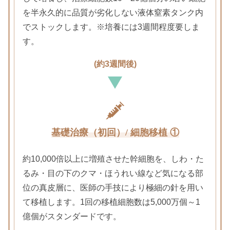
を
半永久的に品質が劣化しない液体窒素タンク内
でストックします。
※培養には3週間程度要しま
す。
(約3週間後)
基礎治療（初回）/ 細胞移植 ①
約10,000倍以上に増殖させた幹細胞を、しわ・た
るみ・目の下のクマ・ほうれい線など
気になる部
位の真皮層に、医師の手技により極細の針を用い
て移植します。
1回の移植細胞数は5,000万個～1
億個がスタンダードです。