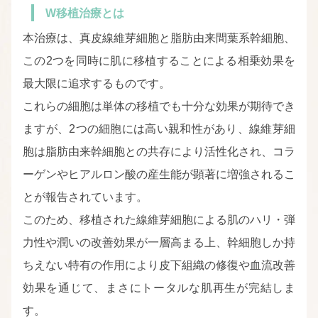
W移植治療とは
本治療は、真皮線維芽細胞と脂肪由来間葉系幹細胞、
この2つを同時に肌に移植することによる
相乗効果を
最大限に追求するものです。
これらの細胞は単体の移植でも十分な効果が期待でき
ますが、2つの細胞には高い親和性があり、
線維芽細
胞は脂肪由来幹細胞との共存により活性化され、コラ
ーゲンやヒアルロン酸の産生能が顕著に増強されるこ
とが報告されています。
このため、移植された線維芽細胞による肌のハリ・弾
力性や潤いの改善効果が一層高まる上、幹細胞しか持
ちえない特有の作用により皮下組織の修復や血流改善
効果を通じて、まさにトータルな肌再生が完結しま
す。