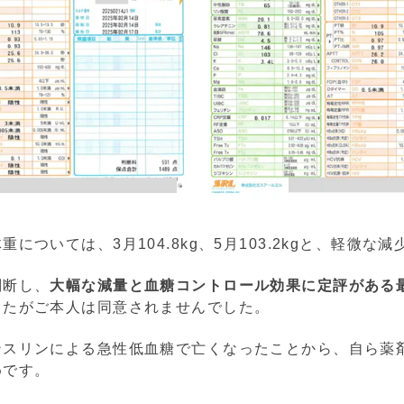
については、3月104.8kg、5月103.2kgと、軽微な
判断し、
大幅な減量と血糖コントロール効果に定評がある最
したがご本人は同意されませんでした。
ンスリンによる急性低血糖で亡くなったことから、自ら薬
めです。