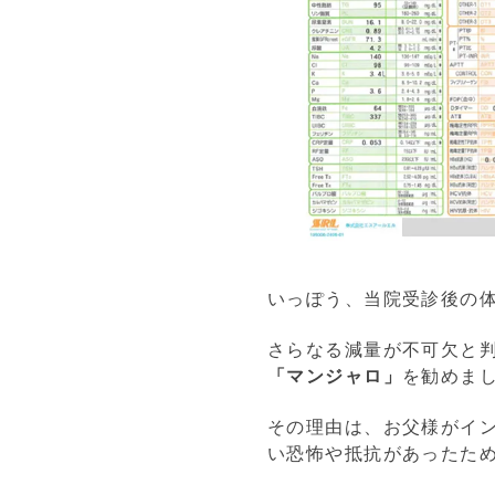
いっぽう、当院受診後の体重
さらなる減量が不可欠と
「マンジャロ」
を勧めま
その理由は、お父様がイ
い恐怖や抵抗があったた