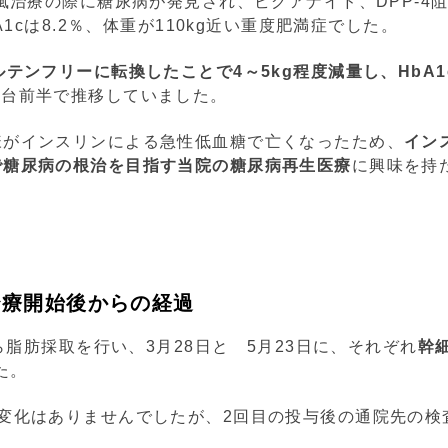
痛風治療の際に糖尿病が発見され、ビグアナイド、DPP-4
A1cは8.2％、体重が110kg近い重度肥満症でした。
テンフリーに転換したことで4～5kg程度減量し、HbA1
%台前半で推移していました。
様がインスリンによる急性低血糖で亡くなったため、
イン
で糖尿病の根治を目指す当院の糖尿病再生医療
に興味を持
治療開始後からの経過
から脂肪採取を行い、3月28日と 5月23日に、それぞれ
幹
た。
変化はありませんでしたが、2回目の投与後の通院先の検