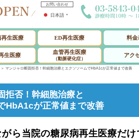
お問い合わせ
日本語
▼
病再生医療
ED再生医療
料金
血管再生医療
再生医療
アク
（動脈硬化症）
＞
マンジャロ断固拒否！幹細胞治療とエクソソームでHbA1cが正常値まで改善
固拒否！幹細胞治療と
HbA1cが正常値まで改善
超ながら当院の糖尿病再生医療だけ