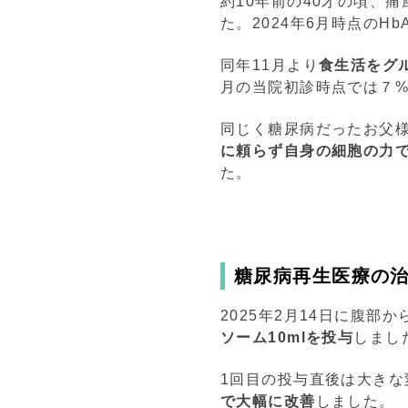
約10年前の40才の頃、
た。2024年6月時点のHb
同年11月より
食生活をグル
月の当院初診時点では７
同じく糖尿病だったお父
に頼らず自身の細胞の力
た。
糖尿病再生医療の
2025年2月14日に腹部
ソーム10mlを投与
しまし
1回目の投与直後は大きな
で大幅に改善
しました。