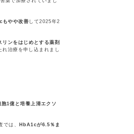
阻害薬で加療されていまし
cもやや改善
して2025年2
スリンをはじめとする薬剤
たれ治療を申し込まれまし
細胞1億と培養上清エクソ
査では、
HbA1cが6.5％ま