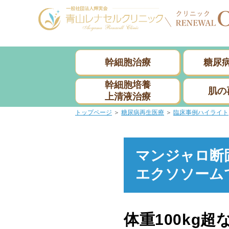
幹細胞治療
糖尿
幹細胞培養
肌の
上清液治療
トップページ
＞
糖尿病再生医療
＞
臨床事例ハイライト
マンジャロ断
エクソソームで
体重100kg